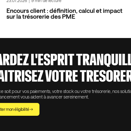
23.07.2026
｜
9 min
de lecture
Encours client : définition, calcul et impact
sur la trésorerie des PME
ARDEZ L'ESPRIT TRANQUIL
AITRISEZ VOTRE TRESORER
 soit pour vos paiements, votre stock ou votre trésorerie, nos solut
nancement vous aident à avancer sereinement.
ter mon éligibilité