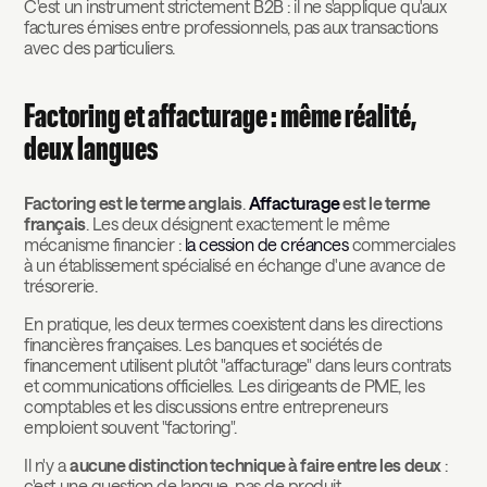
C'est un instrument strictement B2B : il ne s'applique qu'aux
factures émises entre professionnels, pas aux transactions
avec des particuliers.
Factoring et affacturage : même réalité,
deux langues
Factoring est le terme anglais
.
Affacturage
est le terme
français
. Les deux désignent exactement le même
mécanisme financier :
la cession de créances
commerciales
à un établissement spécialisé en échange d'une avance de
trésorerie.
En pratique, les deux termes coexistent dans les directions
financières françaises. Les banques et sociétés de
financement utilisent plutôt "affacturage" dans leurs contrats
et communications officielles. Les dirigeants de PME, les
comptables et les discussions entre entrepreneurs
emploient souvent "factoring".
Il n'y a
aucune distinction technique à faire entre les deux
:
c'est une question de langue, pas de produit.