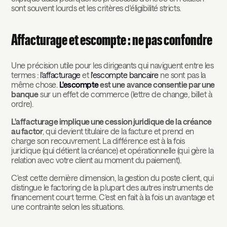
sont souvent lourds et les critères d'éligibilité stricts.
Affacturage et escompte : ne pas confondre
Une précision utile pour les dirigeants qui naviguent entre les
termes :
l'affacturage
et
l'escompte bancaire
ne sont pas la
même chose.
L'escompte
est une avance consentie par une
banque
sur un effet de commerce (lettre de change, billet à
ordre).
L'affacturage implique une cession juridique de la créance
au factor
, qui devient titulaire de la facture et prend en
charge son recouvrement. La différence est à la fois
juridique (qui détient la créance) et opérationnelle (qui gère la
relation avec votre client au moment du paiement).
C'est cette dernière dimension, la gestion du poste client, qui
distingue le factoring de la plupart des autres instruments de
financement court terme. C’est en fait à la fois un avantage et
une contrainte selon les situations.