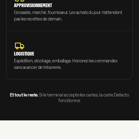
APPROVISIONNEMENT
Grossiste, marché, fournisseur. Les achats du jour n’attendent
pas les recettes de demain.
LOGISTIQUE
Expédition, stockage, emballage. Honorez les commandes
sans avancer de trésorerie.
Et tout le reste.
Si le terminal accepte les cartes, la carte Defacto
fonctionne.