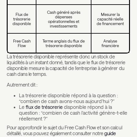
Cash généré après
Flux de
Mesurer la
dépenses
trésorerie
capacité réelle
opérationnelles et
disponible
de financement
investissements
Free Cash
Terme anglais du flux de
Analyse
Flow
trésorerie disponible
financière
La trésorerie disponible représente donc un stock de
liquidités à un instant donné, tandis que le flux de trésorerie
disponible mesure la capacité de l’entreprise à générer du
cash dans le temps.
Autrement dit :
La trésorerie disponible répond à la question :
“combien de cash avons-nous aujourd’hui ?”
Le
flux de trésorerie
disponible répond à la
question : “combien de cash l’activité génère-t-elle
réellement ?”
Pour approfondir le sujet du Free Cash Flow et son calcul
détaillé, vous pouvez également consulter notre
guide