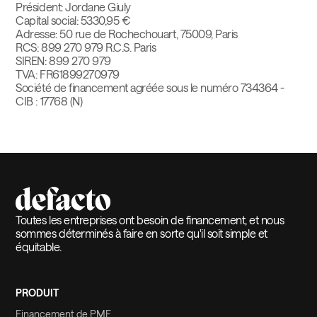
Président: Jordane Giuly
Capital social: 5330,95 €
Adresse: 50 rue de Rochechouart, 75009, Paris
RCS: 899 270 979 R.C.S. Paris
SIREN: 899 270 979
TVA: FR61899270979
Société de financement agréée sous le numéro 734364 -
CIB : 17768 (N)
Toutes les entreprises ont besoin de financement, et nous
sommes déterminés à faire en sorte qu'il soit simple et
équitable.
PRODUIT
Financement de PME