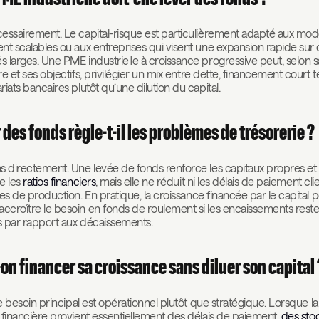
essairement. Le capital-risque est particulièrement adapté aux mod
nt scalables ou aux entreprises qui visent une expansion rapide sur
 larges. Une PME industrielle à croissance progressive peut, selon s
re et ses objectifs, privilégier un mix entre dette, financement court 
riats bancaires plutôt qu’une dilution du capital.
 des fonds règle-t-il les problèmes de trésorerie ?
s directement. Une levée de fonds renforce les capitaux propres et
e les
ratios financiers
, mais elle ne réduit ni les délais de paiement clie
les de production. En pratique, la croissance financée par le capital 
croître le besoin en fonds de roulement si les encaissements reste
 par rapport aux décaissements.
on financer sa croissance sans diluer son capital 
 le besoin principal est opérationnel plutôt que stratégique. Lorsque la
 financière provient essentiellement des délais de paiement,
des sto