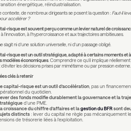
ransition énergétique, réindustrialisation.
 contexte, de nombreux dirigeants se posent la question :
Faut-il le
our accélérer ?
tal-risque est souvent perçu comme un levier naturel de croissan
 à l’innovation, à l’hypercroissance et aux trajectoires ambitieuses.
ne s’agit ni d’une solution universelle, ni d’un passage obligé.
tal-risque est un outil stratégique, adapté à certains moments et 
ns modèles économiques
. Comprendre ce qu’il implique réellement
d’éviter les décisions prises par mimétisme ou par pression externe.
dées clés à retenir
e capital-risque est un outil d’accélération
, pas un financemen
pérationnel du quotidien.
ever des fonds modifie durablement la gouvernance et la traje
tratégique
d’une PME.
a croissance du chiffre d’affaires et la
gestion du BFR
sont de
ujets distincts
: lever du capital ne règle pas mécaniquement l
ensions de trésorerie liées à l’exploitation.