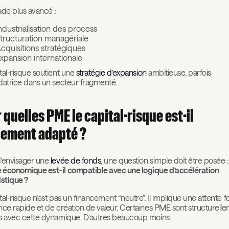
ade plus avancé :
ndustrialisation des process
tructuration managériale
cquisitions stratégiques
xpansion internationale
tal-risque soutient une
stratégie d’expansion
ambitieuse, parfois
datrice dans un secteur fragmenté.
 quelles PME le capital-risque est-il
lement adapté ?
’envisager une
levée de fonds
, une question simple doit être posée 
 économique est-il compatible avec une logique d’accélération
istique ?
tal-risque n’est pas un financement “neutre”. Il implique une attente f
nce rapide et de création de valeur. Certaines PME sont structurell
s avec cette dynamique. D’autres beaucoup moins.