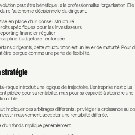
volution peut être bénéfique : elle professionnalise l’organisation. Elle
éduire l’autonomie décisionnelle du dirigeant.
ise en place d’un conseil structuré
roits spécifiques pour les investisseurs
eporting financier régulier
iscipline budgétaire renforcée
rtains dirigeants, cette structuration est un levier de maturité. Pour d
ut être perçue comme une perte de flexibilité.
a stratégie
al-risque introduit une logique de trajectoire. L’entreprise n’est plus
nt pilotée pour sa rentabilité, mais pour sa capacité à atteindre une
tion cible.
ut impliquer des arbitrages différents : privilégier la croissance au co
investir massivement, accepter une rentabilité différée.
e d’un fonds implique généralement :