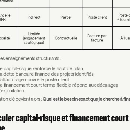
ernance
ance le
Poste c
Indirect
Partiel
Poste client
BFR
+ fourn
Limitée
Facture par
ibilité
(engagement
Contractuelle
À l’u
facture
stratégique)
s enseignements structurants :
e capital-risque renforce le haut de bilan
a dette bancaire finance des projets identifiés
’affacturage couvre le poste client
e financement court terme flexible répond aux décalages
’exploitation
tion clé devient alors :
Quel est le besoin exact que je cherche à fin
culer capital-risque et financement court
me