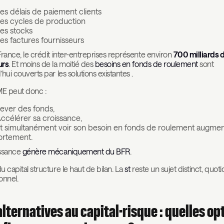
es délais de paiement clients
es cycles de production
es stocks
es factures fournisseurs
France, le crédit inter-entreprises représente environ
700 milliards 
urs
. Et moins de la moitié des
besoins en fonds de roulement
sont
hui couverts par les solutions existantes .
E peut donc :
ever des fonds,
ccélérer sa croissance,
t simultanément voir son besoin en fonds de roulement augmen
ortement.
issance
génère mécaniquement du BFR
.
u capital structure le haut de bilan. La
st
reste un sujet distinct, quoti
onnel.
alternatives au capital-risque : quelles op