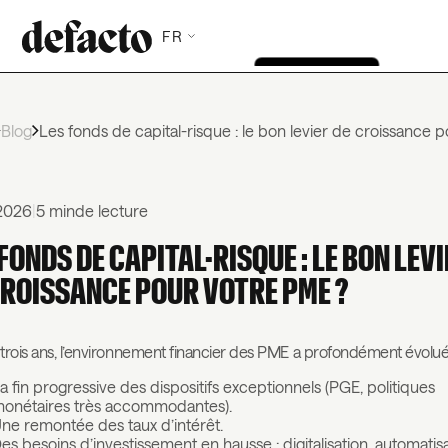
FR
Blog
Les fonds de capital-risque : le bon levier de croissance 
2026
|
5 min
de lecture
FONDS DE CAPITAL-RISQUE : LE BON LEV
CROISSANCE POUR VOTRE PME ?
trois ans, l’environnement financier des PME a profondément évolué
a fin progressive des dispositifs exceptionnels (PGE, politiques
onétaires très accommodantes).
ne remontée des taux d’intérêt.
es besoins d’investissement en hausse : digitalisation, automatisa