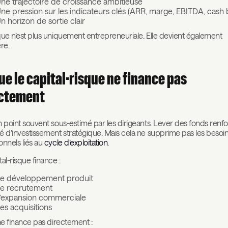
ne trajectoire de croissance ambitieuse
ne pression sur les indicateurs clés (ARR, marge, EBITDA, cash 
n horizon de sortie clair
que n’est plus uniquement entrepreneuriale. Elle devient également
re.
ue le capital-risque ne finance pas
ectement
n point souvent sous-estimé par les dirigeants. Lever des fonds renfo
é d’investissement stratégique. Mais cela ne supprime pas les besoi
onnels liés au
cycle d’exploitation
.
tal-risque finance :
e développement produit
e recrutement
’expansion commerciale
es acquisitions
 ne finance pas directement :