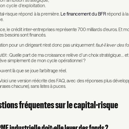
on cycle d’exploitation.
tal-risque répond à la première.
Le financement du BFR
répond à la
e.
ce, le crédit inter-entreprises représente 700 milliards d’euros. Et m
s besoins sont financés.
tion pour un dirigeant n’est donc pas uniquement
faut-il lever des f
utôt : Quelle part de ma croissance relève d’un choix stratégique… et
lève simplement de mon cycle opérationnel ?
uvent là que se joue l’arbitrage réel.
. Voici une version réécrite des FAQ, avec des réponses plus dévelo
rases chacune), sans listes à puces.
tions fréquentes sur le capital-risque
ME industrielle doit-elle lever des fonds ?