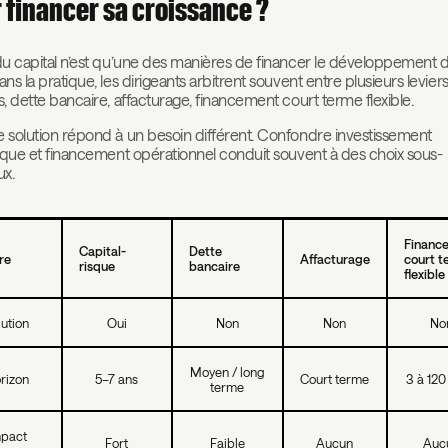
 financer sa croissance ?
u capital n’est qu’une des manières de financer le développement 
ns la pratique, les dirigeants arbitrent souvent entre plusieurs leviers
, dette bancaire, affacturage, financement court terme flexible.
solution répond à un besoin différent. Confondre investissement
ique et financement opérationnel conduit souvent à des choix sous-
ux.
Financ
Capital-
Dette
re
Affacturage
court t
risque
bancaire
flexible
lution
Oui
Non
Non
No
Moyen / long
rizon
5–7 ans
Court terme
3 à 120
terme
mpact
Fort
Faible
Aucun
Auc