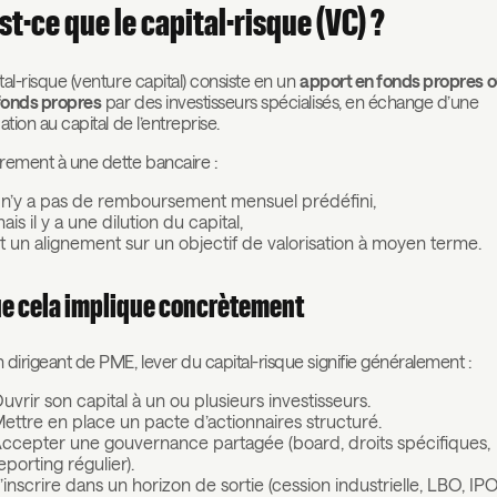
st-ce que le capital-risque (VC) ?
tal-risque (venture capital) consiste en un
apport en fonds propres 
fonds propres
par des investisseurs spécialisés, en échange d’une
ation au capital de l’entreprise.
rement à une dette bancaire :
l n’y a pas de remboursement mensuel prédéfini,
ais il y a une dilution du capital,
t un alignement sur un objectif de valorisation à moyen terme.
e cela implique concrètement
 dirigeant de PME, lever du capital-risque signifie généralement :
uvrir son capital à un ou plusieurs investisseurs.
ettre en place un pacte d’actionnaires structuré.
ccepter une gouvernance partagée (board, droits spécifiques,
eporting régulier).
’inscrire dans un horizon de sortie (cession industrielle, LBO, IPO