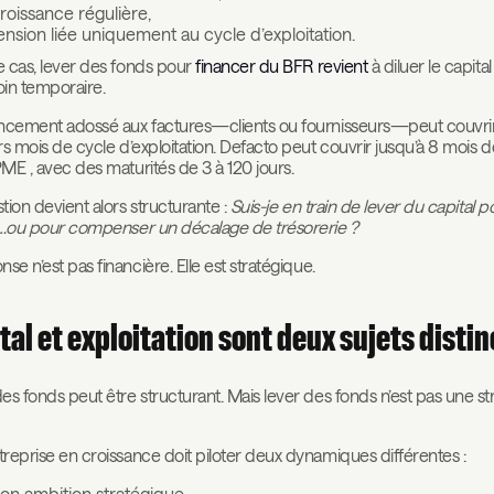
roissance régulière,
ension liée uniquement au cycle d’exploitation.
 cas, lever des fonds pour
financer du BFR revient
à diluer le capita
in temporaire.
ncement adossé aux factures—clients ou fournisseurs—peut couvri
rs mois de cycle d’exploitation. Defacto peut couvrir jusqu’à 8 mois 
ME , avec des maturités de 3 à 120 jours.
tion devient alors structurante :
Suis-je en train de lever du capital p
r…ou pour compenser un décalage de trésorerie ?
nse n’est pas financière. Elle est stratégique.
tal et exploitation sont deux sujets distin
es fonds peut être structurant. Mais lever des fonds n’est pas une st
reprise en croissance doit piloter deux dynamiques différentes :
on ambition stratégique,