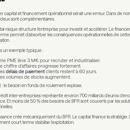
 capital et financement opérationnel serait une erreur. Dans de n
s deux sont complémentaires.
tal-risque structure l’entreprise pour investir et accélérer. Le financ
erme permet d’absorber les conséquences opérationnelles de cette
ation.
 un exemple typique :
ne PME lève 3 M€ pour recruter et industrialiser.
e chiffre d’affaires progresse fortement.
Les
délais de paiement
clients restent à 60 jours.
es volumes de stocks augmentent.
t : le besoin en fonds de roulement explose.
crédit inter-entreprises représente environ 700 milliards d’euros d’en
ce. Et moins de 50 % des besoins de BFR sont couverts par les solut
nnelles.
ssance crée mécaniquement du BFR. Le capital finance la stratégie. 
ment court terme stabilise l’exploitation.