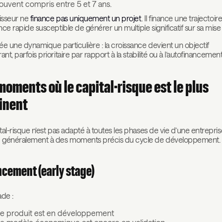
ouvent compris entre 5 et 7 ans.
tisseur ne
finance pas uniquement un projet
. Il finance une trajectoir
nce rapide susceptible de générer un multiple significatif sur sa mise in
ée une dynamique particulière : la croissance devient un objectif
ant, parfois prioritaire par rapport à la stabilité ou à l’autofinancement
moments où le capital-risque est le plus
inent
tal-risque n’est pas adapté à toutes les phases de vie d’une entreprise.
 généralement à des moments précis du cycle de développement.
ncement (early stage)
ade :
e produit est en développement