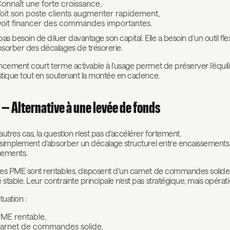
onnaît une forte croissance,
oit son poste clients augmenter rapidement,
oit financer des commandes importantes.
 pas besoin de diluer davantage son capital. Elle a besoin d’un outil fle
sorber des décalages de trésorerie.
ncement court terme activable à l’usage permet de préserver l’équil
istique tout en soutenant la montée en cadence.
 — Alternative à une levée de fonds
autres cas, la question n’est pas d’accélérer fortement.
t simplement d’absorber un décalage structurel entre encaissements
sements.
es PME sont rentables, disposent d’un carnet de commandes solide
stable. Leur contrainte principale n’est pas stratégique, mais opérati
tuation :
ME rentable,
arnet de commandes solide,