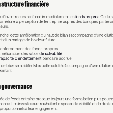
a structure financière
e d’investisseurs renforce immédiatement
les fonds propres
. Cette s
améliore la perception de l’entreprise auprès des banques, partenai
seurs.
nche, cette amélioration du haut de bilan s’accompagne d’une diluti
et d’un partage de la valeur future.
enforcement des fonds propres
mélioration des
ratios de solvabilité
apacité d’endettement
bancaire accrue
 de bilan se solidifie. Mais cette solidité s’accompagne d’une dilution
existant.
a gouvernance
ée de fonds entraîne presque toujours une formalisation plus pouss
ance. Les investisseurs souhaitent disposer de visibilité et de droits
proportionnels à leur engagement.