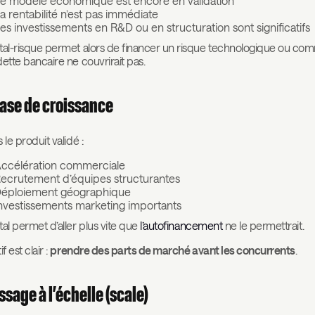
e modèle économique est encore en validation
a rentabilité n’est pas immédiate
es investissements en R&D ou en structuration sont significatifs
tal-risque permet alors de financer un risque technologique ou com
dette bancaire ne couvrirait pas.
ase de croissance
 le produit validé :
ccélération commerciale
ecrutement d’équipes structurantes
éploiement géographique
nvestissements marketing importants
tal permet d’aller plus vite que
l’autofinancement
ne le permettrait.
f est clair :
prendre des parts de marché avant les concurrents
.
ssage à l’échelle (scale)