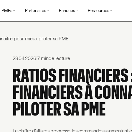
PMEs
Partenaires
Banques
Ressources
connaître pour mieux piloter sa PME
29.04.2026
|
7 min
de lecture
RATIOS FINANCIERS :
FINANCIERS À CONN
PILOTER SA PME
Le chiffre d’affaires progresse, les commandes augmentent et