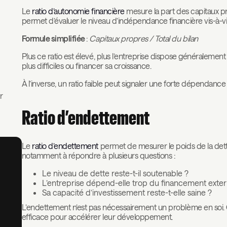
Le
ratio d’autonomie financière
mesure la part des capitaux pro
permet d’évaluer le niveau d’indépendance financière vis-à-v
Formule simplifiée
:
Capitaux propres / Total du bilan
Plus ce ratio est élevé, plus l’entreprise dispose généraleme
plus difficiles ou financer sa croissance.
À l’inverse, un ratio faible peut signaler une forte dépendance à
r
Ratio d’endettement
Le
ratio d’endettement
permet de mesurer le poids de la dette 
notamment à répondre à plusieurs questions :
Le niveau de dette reste-t-il soutenable ?
L’entreprise dépend-elle trop du financement exter
Sa capacité d’investissement reste-t-elle saine ?
L’endettement n’est pas nécessairement un problème en soi. Ce
efficace pour accélérer leur développement.