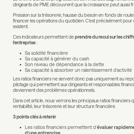
dirigeants de PME découvrent que la croissance peut aussi fragi
Pression sur la trésorerie, hausse du besoin en fonds de roul
financer les opérations du quotidien. C’est précisément pour 
existent.
Ces indicateurs permettent de
prendre du recul sur les chiff
l’entreprise
:
Sa solidité financière
Sa capacité à générer du cash
Son niveau de dépendance à la dette
Sa capacité à absorber un ralentissement d’activité
Les ratios financiers ne servent donc pas uniquement au report
pilotage qui permettent aux dirigeants et responsables financie
deviennent des problèmes opérationnels.
Dans cet article, nous verrons les principaux ratios financie
rentabilité, leur trésorerie et leur structure financière.
3 points clés à retenir
Les ratios financiers permettent d’
évaluer rapidement
d’une entreprise
.