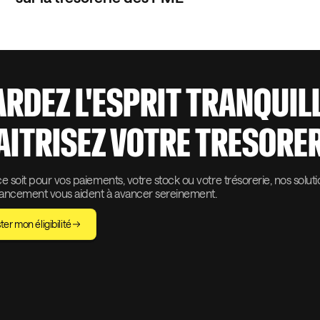
ARDEZ L'ESPRIT TRANQUIL
AITRISEZ VOTRE TRESORER
 soit pour vos paiements, votre stock ou votre trésorerie, nos solut
nancement vous aident à avancer sereinement.
ter mon éligibilité