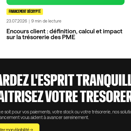
FINANCEMENT DÉCRYPTÉ
23.07.2026
｜
9 min
de lecture
Encours client : définition, calcul et impact
sur la trésorerie des PME
ARDEZ L'ESPRIT TRANQUIL
AITRISEZ VOTRE TRESORER
 soit pour vos paiements, votre stock ou votre trésorerie, nos solut
nancement vous aident à avancer sereinement.
ter mon éligibilité