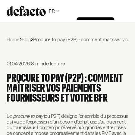
FR
Home
Blog
Procure to pay (P2P) : comment maîtriser vos p
01.04.2026
|
8 min
de lecture
PROCURE TO PAY (P2P) : COMMENT
MAÎTRISER VOS PAIEMENTS
FOURNISSEURS ET VOTRE BFR
Le
procure to pay
(ou P2P) désigne l’ensemble du processus
qui va de l’expression d’un besoin d’achat jusqu’au paiement
du fournisseur. Longtemps réservé aux grandes entreprises,
ce concept s’impose progressivement dans les PME avec la