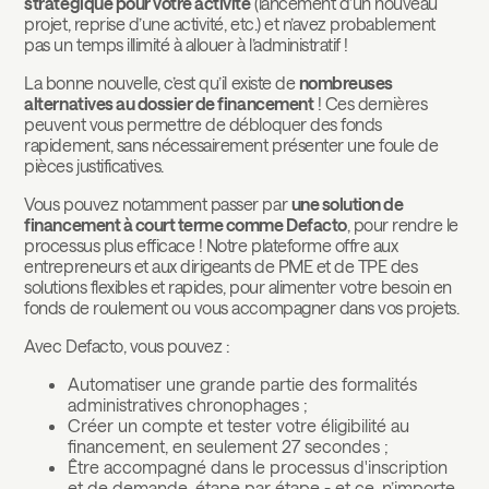
stratégique pour votre activité
(lancement d’un nouveau
projet, reprise d’une activité, etc.) et n’avez probablement
pas un temps illimité à allouer à l’administratif !
La bonne nouvelle, c’est qu’il existe de
nombreuses
alternatives au dossier de financement
! Ces dernières
peuvent vous permettre de débloquer des fonds
rapidement, sans nécessairement présenter une foule de
pièces justificatives.
Vous pouvez notamment passer par
une solution de
financement à court terme comme Defacto
, pour rendre le
processus plus efficace ! Notre plateforme offre aux
entrepreneurs et aux dirigeants de PME et de TPE des
solutions flexibles et rapides, pour alimenter votre besoin en
fonds de roulement ou vous accompagner dans vos projets.
Avec Defacto, vous pouvez :
Automatiser une grande partie des formalités
administratives chronophages ;
Créer un compte et tester votre éligibilité au
financement, en seulement 27 secondes ;
Être accompagné dans le processus d'inscription
et de demande, étape par étape - et ce, n’importe