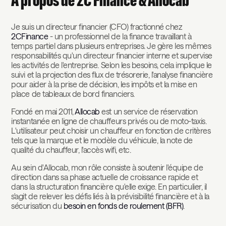
A propos de 2C Finance & Allocab
Je suis un directeur financier (CFO) fractionné chez
2CFinance
- un professionnel de la finance travaillant à
temps partiel dans plusieurs entreprises. Je gère les mêmes
responsabilités qu'un directeur financier interne et supervise
les activités de l'entreprise. Selon les besoins, cela implique le
suivi et la projection des flux de trésorerie, l'analyse financière
pour aider à la prise de décision, les impôts et la mise en
place de tableaux de bord financiers.
Fondé en mai 2011,
Allocab
est un service de réservation
instantanée en ligne de chauffeurs privés ou de moto-taxis.
L'utilisateur peut choisir un chauffeur en fonction de critères
tels que la marque et le modèle du véhicule, la note de
qualité du chauffeur, l'accès wifi, etc.
‍Au sein d'Allocab, mon rôle consiste à soutenir l'équipe de
direction dans sa phase actuelle de croissance rapide et
dans la structuration financière qu'elle exige. En particulier, il
s'agit de relever les défis liés à la prévisibilité financière et à la
sécurisation du
besoin en fonds de roulement (BFR)
.