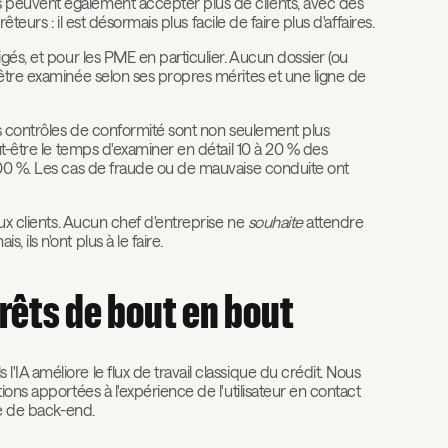
s peuvent également accepter plus de clients, avec des
êteurs : il est désormais plus facile de faire plus d'affaires.
gés, et pour les PME en particulier. Aucun dossier (ou
 être examinée selon ses propres mérites et une ligne de
s contrôles de conformité sont non seulement plus
ut-être le temps d'examiner en détail 10 à 20 % des
100 %. Les cas de fraude ou de mauvaise conduite ont
aux clients. Aucun chef d'entreprise ne
souhaite
attendre
ils n'ont plus à le faire.
rêts de bout en bout
IA améliore le flux de travail classique du crédit. Nous
ions apportées à l'expérience de l'utilisateur en contact
re de back-end.