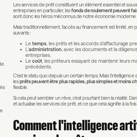
Les services de prêt constituent un élément essentiel et sou
entreprises en particulier, les
fonds de roulement peuvent faire
sont donc les héros méconnus de notre économie moderne.
Mais traditionnellement, l'accès au financement est limité, en
suivants :
Le
temps
, les prêts et les accords d'affacturage p
L'
administration
, avec les documents et la diligen
entreprises.
Le
coût
, les prêteurs essayant de maintenir leurs m
de
précédents.
C'est le statu quo depuis un certain temps. Mais l'intelligence 
les
prêts peuvent être plus rapides, plus simples et moins c
cès
flexible.
Si cela peut sembler un rêve, c'est pourtant bien la réalité. D
et actualise les services de prêt, et ce que cela signifie à la f
de
Comment l'intelligence artif
s