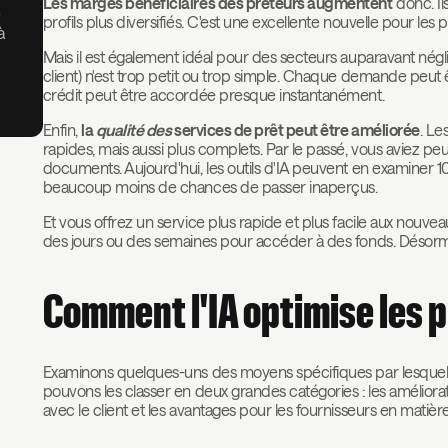
Les marges bénéficiaires des prêteurs augmentent
donc. Il
e
profils plus diversifiés. C'est une excellente nouvelle pour les pr
à
Mais il est également idéal pour des secteurs auparavant négli
client) n'est trop petit ou trop simple. Chaque demande peut
crédit peut être accordée presque instantanément.
Enfin,
la
qualité des
services de prêt peut être améliorée
. Le
rapides, mais aussi plus complets. Par le passé, vous aviez pe
documents. Aujourd'hui, les outils d'IA peuvent en examiner 
beaucoup moins de chances de passer inaperçus.
Et vous offrez un service plus rapide et plus facile aux nouve
des jours ou des semaines pour accéder à des fonds. Désormais, 
Comment l'IA optimise les p
Examinons quelques-uns des moyens spécifiques par lesquels l'
pouvons les classer en deux grandes catégories : les améliorat
avec le client et les avantages pour les fournisseurs en matiè