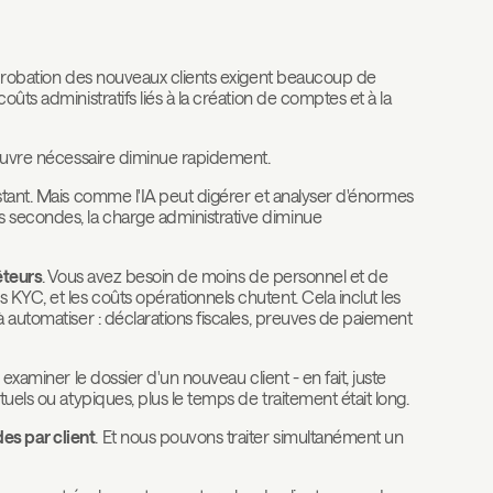
approbation des nouveaux clients exigent beaucoup de
ûts administratifs liés à la création de comptes et à la
'œuvre nécessaire diminue rapidement.
stant. Mais comme l'IA peut digérer et analyser d'énormes
 secondes, la charge administrative diminue
êteurs
. Vous avez besoin de moins de personnel et de
YC, et les coûts opérationnels chutent. Cela inclut les
à automatiser : déclarations fiscales, preuves de paiement
examiner le dossier d'un nouveau client - en fait, juste
uels ou atypiques, plus le temps de traitement était long.
es par client
. Et nous pouvons traiter simultanément un