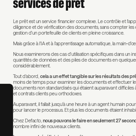
services de prêt
Le prêt est un service financier complexe. Le contrôle et l'
diligence et de vérification des documents, sans compter les co
gestion d'un portefeuille de clients en pleine croissance.
Mais grâce à l'IA et à l'apprentissage automatique, la main-d
Nous examinerons des cas d'utilisation spécifiques dans un in
quantités de données et des piles de documents en quelques
considérablement.
Tout d'abord,
cela a un effet tangible sur les résultats des pr
moins de temps pour examiner les documents et effectuer les K
documents non standardisés qui étaient auparavant difficiles 
et contrats clients peu orthodoxes.
Auparavant, il fallait jusqu'à une heure à un agent humain pour 
pour lancer le processus. Et plus les documents étaient inhabit
Chez Defacto,
nous pouvons le faire en seulement 27 second
nombre infini de nouveaux clients.