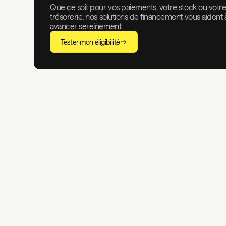
Que ce soit pour vos paiements, votre stock ou votr
trésorerie, nos solutions de financement vous aident 
avancer sereinement.
Tester mon éligibilité