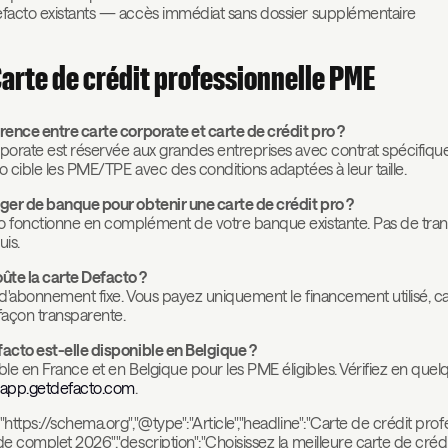
efacto existants — accès immédiat sans dossier supplémentaire
arte de crédit professionnelle PME
rence entre carte corporate et carte de crédit pro ?
porate est réservée aux grandes entreprises avec contrat spécifique
o cible les PME/TPE avec des conditions adaptées à leur taille.
nger de banque pour obtenir une carte de crédit pro ?
o fonctionne en complément de votre banque existante. Pas de tran
is.
te la carte Defacto ?
 d'abonnement fixe. Vous payez uniquement le financement utilisé, ca
façon transparente.
facto est-elle disponible en Belgique ?
ble en France et en Belgique pour les PME éligibles. Vérifiez en quel
app.getdefacto.com
.
"https://schema.org","@type":"Article","headline":"Carte de crédit prof
de complet 2026","description":"Choisissez la meilleure carte de créd