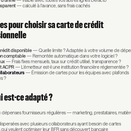
nsparent
— calculé à l'avance, sans frais cachés
res pour choisir sa carte de crédit
ionnelle
crédit disponible
— Quelle limite ? Adaptée à votre volume de dépe
ion comptable
— Remontée automatique dans votre logiciel ?
aux
— Frais fixes mensuels, taux sur crédit utilisé, transparence ?
nt ACPR
— L'émetteur est-il une institution financière réglementée ?
llaborateurs
— Émission de cartes pour les équipes avec plafonds
s ?
i est-ce adapté ?
dépenses fournisseurs régulières — marketing, prestataires, matièr
ispersées avec plusieurs collaborateurs ayant besoin de cartes
 qui veulent optimiser leur BFR sans découvert bancaire