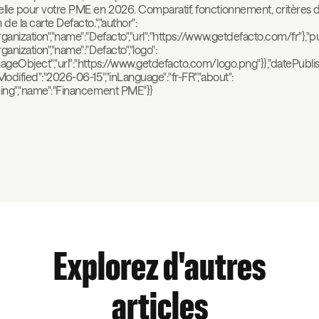
elle pour votre PME en 2026. Comparatif, fonctionnement, critères d
de la carte Defacto.","author":
ganization","name":"Defacto","url":"https://www.getdefacto.com/fr"},"pu
ganization","name":"Defacto","logo":
ageObject","url":"https://www.getdefacto.com/logo.png"}},"datePubl
Modified":"2026-06-15","inLanguage":"fr-FR","about":
hing","name":"Financement PME"}}
Explorez d'autres
articles