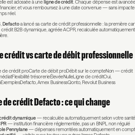
elle est adossée à une
ligne de crédit
. Chaque dépense est avancée
 financier, et vous remboursez à une date convenue — sans impacte
ps réel.
6,
Defacto
a lancé sa carte de crédit professionnelle : la première ca
e crédit B2B dynamique, agréée ACPR, recalculée automatiquement 
ière.
e crédit vs carte de débit professionnelle
e de crédit proCarte de débit proDébit sur le compteNon — crédit
iatFlexibilité trésorerieÉlevéeNulleLigne de créditOui,
ExemplesDefacto, Amex BusinessQonto, Revolut Business
e de crédit Defacto : ce qui change
 crédit dynamique
— recalculée automatiquement selon votre santé 
CPR
— institution financière réglementée, pas un BNPL non régulé
le Pennylane
— dépenses remontées automatiquement en compta
d unifié
— visible avec toutes vos autres lignes Defacto