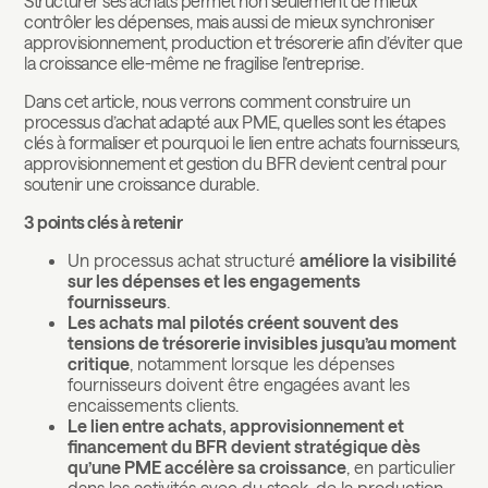
Structurer ses achats permet non seulement de mieux
contrôler les dépenses, mais aussi de mieux synchroniser
approvisionnement, production et trésorerie afin d’éviter que
la croissance elle-même ne fragilise l’entreprise.
Dans cet article, nous verrons comment construire un
processus d’achat adapté aux PME, quelles sont les étapes
clés à formaliser et pourquoi le lien entre achats fournisseurs,
approvisionnement et gestion du BFR devient central pour
soutenir une croissance durable.
3 points clés à retenir
Un processus achat structuré
améliore la visibilité
sur les dépenses et les engagements
fournisseurs
.
Les achats mal pilotés créent souvent des
tensions de trésorerie invisibles jusqu’au moment
critique
, notamment lorsque les dépenses
fournisseurs doivent être engagées avant les
encaissements clients.
Le lien entre achats, approvisionnement et
financement du BFR devient stratégique dès
qu’une PME accélère sa croissance
, en particulier
dans les activités avec du stock, de la production