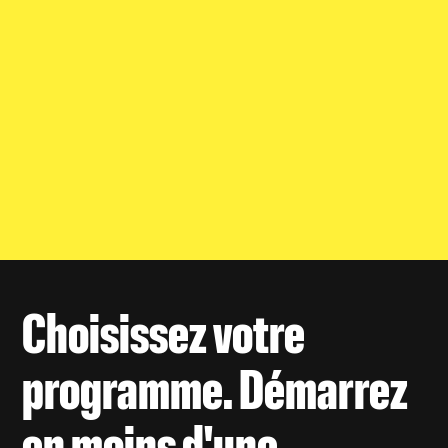
99.995%
75M+
disponibilité de la pllateforme
transactions traitées
25 000+
+20
PME financées
partenaires intégrés
Choisissez votre
programme. Démarrez