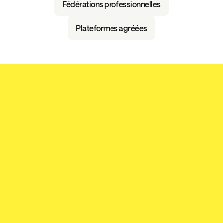
Fédérations professionnelles
Plateformes agréées
Une infrastructure
robuste, des résultats
concrets
+40M€
+1,3MD€
levés
déployés